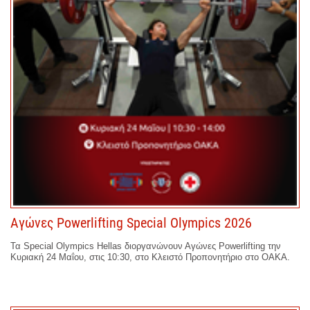
Αγώνες Powerlifting Special Olympics 2026
Τα Special Olympics Hellas διοργανώνουν Αγώνες Powerlifting την
Κυριακή 24 Μαΐου, στις 10:30, στο Κλειστό Προπονητήριο στο ΟΑΚΑ.