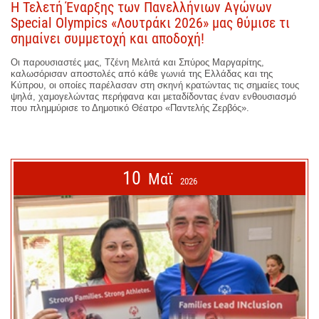
Η Τελετή Έναρξης των Πανελλήνιων Αγώνων
Special Olympics «Λουτράκι 2026» μας θύμισε τι
σημαίνει συμμετοχή και αποδοχή!
Οι παρουσιαστές μας, Τζένη Μελιτά και Σπύρος Μαργαρίτης,
καλωσόρισαν αποστολές από κάθε γωνιά της Ελλάδας και της
Κύπρου, οι οποίες παρέλασαν στη σκηνή κρατώντας τις σημαίες τους
ψηλά, χαμογελώντας περήφανα και μεταδίδοντας έναν ενθουσιασμό
που πλημμύρισε το Δημοτικό Θέατρο «Παντελής Ζερβός».
10
Μαϊ
2026