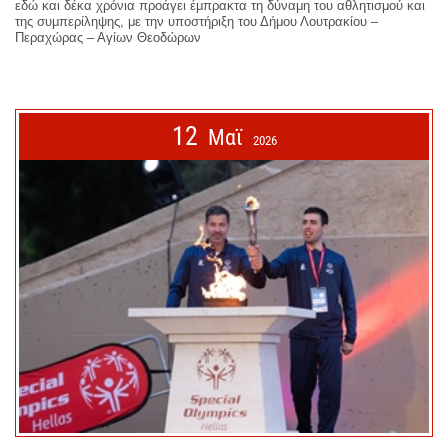
εδώ και δέκα χρόνια προάγει έμπρακτα τη δύναμη του αθλητισμού και
της συμπερίληψης, με την υποστήριξη του Δήμου Λουτρακίου –
Περαχώρας – Αγίων Θεοδώρων
12
Μαϊ
2026