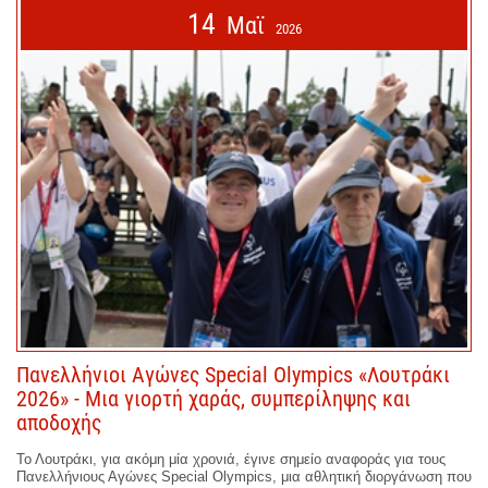
14
Μαϊ
2026
Πανελλήνιοι Αγώνες Special Olympics «Λουτράκι
2026» - Μια γιορτή χαράς, συμπερίληψης και
αποδοχής
Το Λουτράκι, για ακόμη μία χρονιά, έγινε σημείο αναφοράς για τους
Πανελλήνιους Αγώνες Special Olympics, μια αθλητική διοργάνωση που