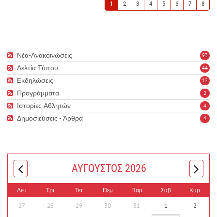
1
2
3
4
5
6
7
8
Νέα-Ανακοινώσεις
93
Δελτία Τύπου
44
Εκδηλώσεις
12
Προγράμματα
2
Ιστορίες Αθλητών
4
Δημοσιεύσεις - Άρθρα
4
ΑΎΓΟΥΣΤΟΣ 2026
Δευ
Τρι
Τετ
Πεμ
Παρ
Σαβ
Κυρ
27
28
29
30
31
1
2