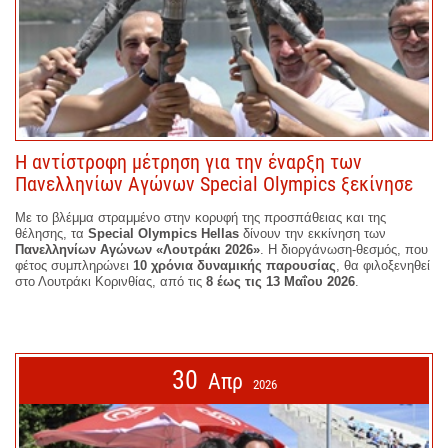
Η αντίστροφη μέτρηση για την έναρξη των
Πανελληνίων Αγώνων Special Olympics ξεκίνησε
Με το βλέμμα στραμμένο στην κορυφή της προσπάθειας και της
θέλησης, τα
Special Olympics Hellas
δίνουν την εκκίνηση των
Πανελληνίων Αγώνων «Λουτράκι 2026»
. Η διοργάνωση-θεσμός, που
φέτος συμπληρώνει
10 χρόνια δυναμικής παρουσίας
, θα φιλοξενηθεί
στο Λουτράκι Κορινθίας, από τις
8 έως τις 13 Μαΐου 2026
.
30
Απρ
2026