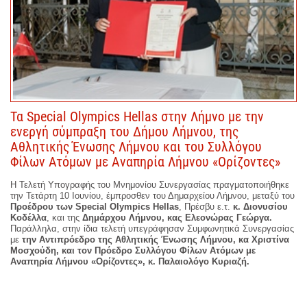
Τα Special Olympics Hellas στην Λήμνο με την
ενεργή σύμπραξη του Δήμου Λήμνου, της
Αθλητικής Ένωσης Λήμνου και του Συλλόγου
Φίλων Ατόμων με Αναπηρία Λήμνου «Ορίζοντες»
Η Τελετή Υπογραφής του Μνημονίου Συνεργασίας πραγματοποιήθηκε
την Τετάρτη 10 Ιουνίου, έμπροσθεν του Δημαρχείου Λήμνου, μεταξύ του
Προέδρου των Special Olympics Hellas
, Πρέσβυ ε.τ.
κ. Διονυσίου
Κοδέλλα
, και της
Δημάρχου Λήμνου,
κας Ελεονώρας Γεώργα.
Παράλληλα, στην ίδια τελετή υπεγράφησαν Συμφωνητικά Συνεργασίας
με
την Αντιπρόεδρο της Αθλητικής Ένωσης Λήμνου, κα Χριστίνα
Μοσχούδη, και τον Πρόεδρο Συλλόγου Φίλων Ατόμων με
Αναπηρία Λήμνου «Ορίζοντες», κ. Παλαιολόγο Κυριαζή.