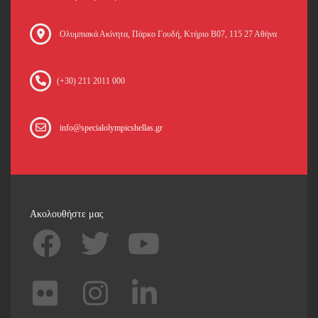
Oλυμπιακά Ακίνητα, Πάρκο Γουδή, Κτήριο Β07, 115 27 Αθήνα
(+30) 211 2011 000
info@specialolympicshellas.gr
Ακολουθήστε μας