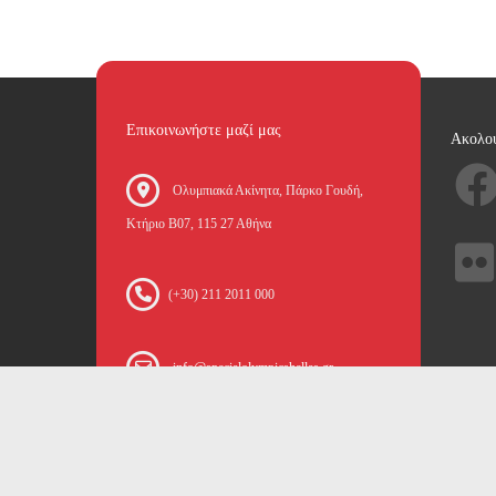
Επικοινωνήστε μαζί μας
Ακολο
Oλυμπιακά Ακίνητα, Πάρκο Γουδή,
Κτήριο Β07, 115 27 Αθήνα
(+30) 211 2011 000
info@specialolympicshellas.gr
Copyright 2026 by Special Olympics Hellas
Όροι χρήσης