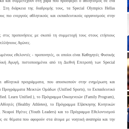
ικά και συμμετέχουν στη χαρά που προσφέρει ο αθλητισμός σε ένα
. Στη διάρκεια της διαδρομής τους, τα Special Olympics Hellas
υς πιο ενεργούς αθλητικούς και εκπαιδευτικούς οργανισμούς στην
ς στις προπονήσεις με σκοπό τη συμμετοχή τους στους ετήσιους
νελλήνιους Αγώνες.
ωμένους εθελοντές - προπονητές, οι οποίοι είναι Καθηγητές Φυσικής
δική Αγωγή, πιστοποιημένοι από τη Διεθνή Επιτροπή των Special
και αθλητικά προγράμματα, που αποσκοπούν στην ενημέρωση και
ά Προγράμματα Μεικτών Ομάδων (Unified Sports), το Εκπαιδευτικό
ed. Learn Unified.), το Πρόγραμμα Οικογενειών (Family Program),
 Αθλητές (Healthy Athletes), το Πρόγραμμα Εξάσκησης Κινητικών
), Νεαροί Ηγέτες (Youth Leaders) και το Πρόγραμμα Εθελοντισμού
ας σε θέματα που αφορούν στα άτομα με νοητική αναπηρία και την