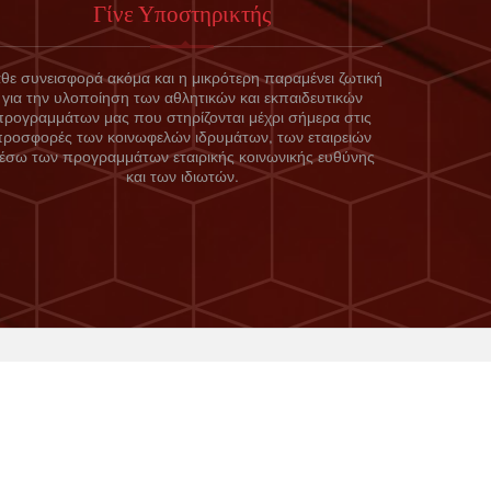
Γίνε Υποστηρικτής
θε συνεισφορά ακόμα και η μικρότερη παραμένει ζωτική
για την υλοποίηση των αθλητικών και εκπαιδευτικών
προγραμμάτων μας που στηρίζονται μέχρι σήμερα στις
προσφορές των κοινωφελών ιδρυμάτων, των εταιρειών
έσω των προγραμμάτων εταιρικής κοινωνικής ευθύνης
και των ιδιωτών.