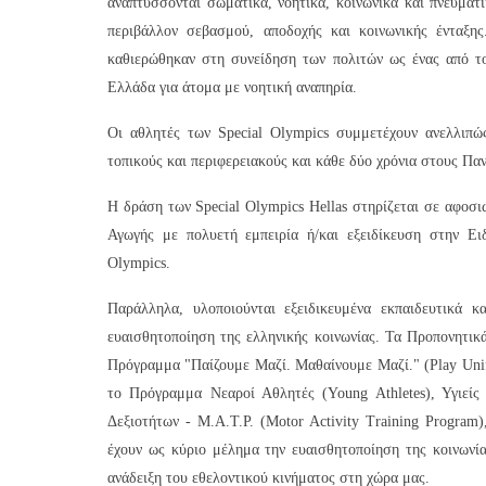
αναπτύσσονται σωματικά, νοητικά, κοινωνικά και πνευματ
περιβάλλον σεβασμού, αποδοχής και κοινωνικής ένταξης
καθιερώθηκαν στη συνείδηση των πολιτών ως ένας από το
Ελλάδα για άτομα με νοητική αναπηρία.
Οι αθλητές των Special Olympics συμμετέχουν ανελλιπώ
τοπικούς και περιφερειακούς και κάθε δύο χρόνια στους Πα
Η δράση των Special Olympics Hellas στηρίζεται σε αφοσι
Αγωγής με πολυετή εμπειρία ή/και εξειδίκευση στην Ει
Olympics.
Παράλληλα, υλοποιούνται εξειδικευμένα εκπαιδευτικά 
ευαισθητοποίηση της ελληνικής κοινωνίας. Τα Προπονητικ
Πρόγραμμα "Παίζουμε Μαζί. Μαθαίνουμε Μαζί." (Play Unifi
το Πρόγραμμα Νεαροί Αθλητές (Young Athletes), Υγιείς
Δεξιοτήτων - M.A.T.P. (Motor Activity Training Program
έχουν ως κύριο μέλημα την ευαισθητοποίηση της κοινωνί
ανάδειξη του εθελοντικού κινήματος στη χώρα μας.