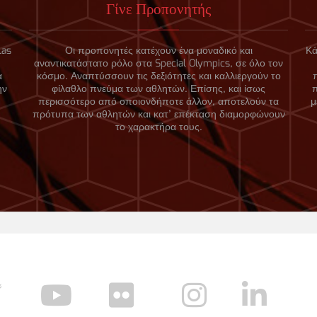
Γίνε Προπονητής
las
Οι προπονητές κατέχουν ένα μοναδικό και
Κά
αναντικατάστατο ρόλο στα Special Olympics, σε όλο τον
α
κόσμο. Αναπτύσσουν τις δεξιότητες και καλλιεργούν το
ην
φίλαθλο πνεύμα των αθλητών. Επίσης, και ίσως
περισσότερο από οποιονδήποτε άλλον, αποτελούν τα
μ
πρότυπα των αθλητών και κατ’ επέκταση διαμορφώνουν
το χαρακτήρα τους.