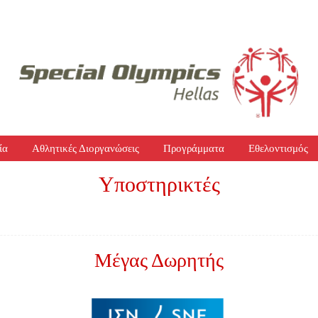
ία
Αθλητικές Διοργανώσεις
Προγράμματα
Εθελοντισμός
Υποστηρικτές
Μέγας Δωρητής