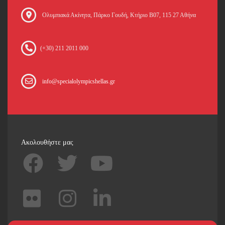
Oλυμπιακά Ακίνητα, Πάρκο Γουδή, Κτήριο Β07, 115 27 Αθήνα
(+30) 211 2011 000
info@specialolympicshellas.gr
Ακολουθήστε μας