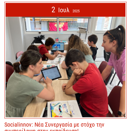
2
Ιουλ
2025
Socialinnov: Νέα Συνεργασία με στόχο την
συμπερίληψη στην εκπαίδευση!