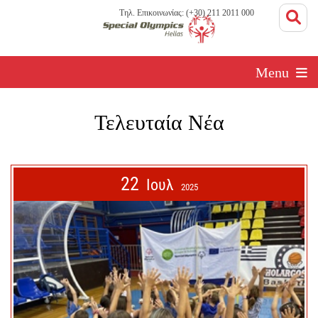
Τηλ. Επικοινωνίας: (+30) 211 2011 000
Menu
Τελευταία Νέα
22
Ιουλ
2025