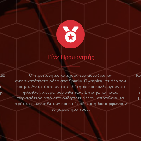
Γίνε Προπονητής
las
Οι προπονητές κατέχουν ένα μοναδικό και
Κά
αναντικατάστατο ρόλο στα Special Olympics, σε όλο τον
α
κόσμο. Αναπτύσσουν τις δεξιότητες και καλλιεργούν το
ην
φίλαθλο πνεύμα των αθλητών. Επίσης, και ίσως
περισσότερο από οποιονδήποτε άλλον, αποτελούν τα
μ
πρότυπα των αθλητών και κατ’ επέκταση διαμορφώνουν
το χαρακτήρα τους.