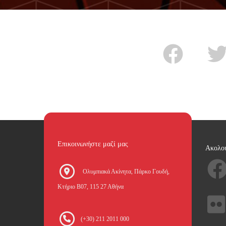
Επικοινωνήστε μαζί μας
Ακολο
Oλυμπιακά Ακίνητα, Πάρκο Γουδή,
Κτήριο Β07, 115 27 Αθήνα
(+30) 211 2011 000