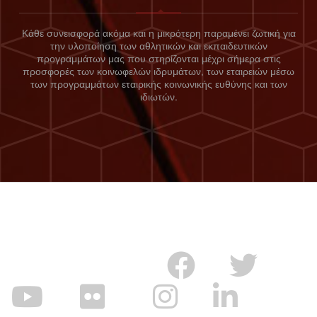
Κάθε συνεισφορά ακόμα και η μικρότερη παραμένει ζωτική για
την υλοποίηση των αθλητικών και εκπαιδευτικών
προγραμμάτων μας που στηρίζονται μέχρι σήμερα στις
προσφορές των κοινωφελών ιδρυμάτων, των εταιρειών μέσω
των προγραμμάτων εταιρικής κοινωνικής ευθύνης και των
ιδιωτών.