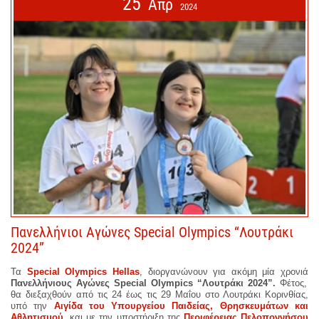
25
Απρ
2024
Πανελλήνιοι Αγώνες Special Olympics “Λουτράκι
2024”
Τα
Special Olympics Hellas
, διοργανώνουν για ακόμη μία χρονιά
Πανελλήνιους Αγώνες Special Olympics “Λουτράκι 2024”.
Φέτος,
θα διεξαχθούν από τις 24 έως τις 29 Μαΐου στο Λουτράκι Κορινθίας,
υπό την
Αιγίδα του Υπουργείου Παιδείας, Θρησκευμάτων και
Αθλητισμού
, και με την υποστήριξη της
Περιφέρειας Πελοποννήσου