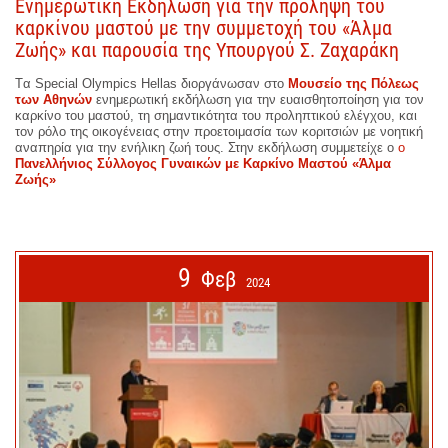
Ενημερωτική Εκδήλωση για την πρόληψη του
καρκίνου μαστού με την συμμετοχή του «Άλμα
Ζωής» και παρουσία της Υπουργού Σ. Ζαχαράκη
Tα Special Olympics Hellas διοργάνωσαν στο
Μουσείο της Πόλεως
των Αθηνών
ενημερωτική εκδήλωση για την ευαισθητοποίηση για τον
καρκίνο του μαστού, τη σημαντικότητα του προληπτικού ελέγχου, και
τον ρόλο της οικογένειας στην προετοιμασία των κοριτσιών με νοητική
αναπηρία για την ενήλικη ζωή τους. Στην εκδήλωση συμμετείχε ο
ο
Πανελλήνιος Σύλλογος Γυναικών με Καρκίνο Μαστού «Άλμα
Ζωής»
9
Φεβ
2024