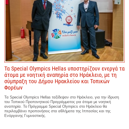
Τα Special Olympics Hellas υποστηρίζουν ενεργά τα
άτομα με νοητική αναπηρία στο Ηράκλειο, με τη
σύμπραξη του Δήμου Ηρακλείου και Τοπικών
Φορέων
Τα Special Olympics Hellas ταξίδεψαν
στο Ηράκλειο,
για την ίδρυση
του Τοπικού Προπονητικού Προγράμματος για άτομα με νοητική
αναπηρία. Το Πρόγραμμα Special Olympics στο Ηράκλειο θα
περιλαμβάνει προπονήσεις στα αθλήματα της Ιππασίας και της
Ενόργανης Γυμναστικής.