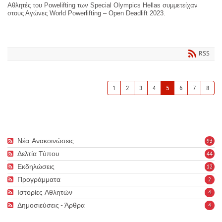
Αθλητές του Powelifting των Special Olympics Hellas συμμετείχαν
στους Αγώνες World Powerlifting – Open Deadlift 2023.
RSS
1
2
3
4
5
6
7
8
Νέα-Ανακοινώσεις
93
Δελτία Τύπου
44
Εκδηλώσεις
12
Προγράμματα
2
Ιστορίες Αθλητών
4
Δημοσιεύσεις - Άρθρα
4