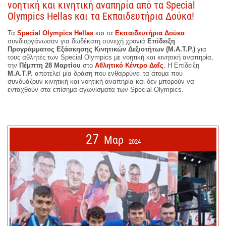
νοητική και κινητική αναπηρία από τα Special
Olympics Hellas και τα Εκπαιδευτήρια Δούκα!
Τα
Special Olympics Hellas
και τα
Εκπαιδευτήρια Δούκα
συνδιοργάνωσαν για δωδέκατη συνεχή χρονιά
Επίδειξη
Προγράμματος Εξάσκησης Κινητικών Δεξιοτήτων (M.A.T.P.)
για
τους αθλητές των Special Olympics με νοητική και κινητική αναπηρία,
την
Πέμπτη 28 Μαρτίου
στο
Αθλητικό Κέντρο Δαΐς
. Η Επίδειξη
M.A.T.P.
αποτελεί μία δράση που ενθαρρύνει τα άτομα που
συνδυάζουν κινητική και νοητική αναπηρία και δεν μπορούν να
ενταχθούν στα επίσημα αγωνίσματα των Special Olympics.
27
Μαρ
2024