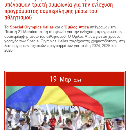
υπέγραψαν τριετή συμφωνία για την ενίσχυση
προγράμματος συμπερίληψης μέσω του
αθλητισμού
Τα
Special Olympics Hellas
και ο
Όμιλος Attica
υπέγραψαν την
Πέμπτη 21 Μαρτίου τριετή συμφωνία για την ενίσχυση προγραμμάτων
συμπερίληψης μέσω του αθλητισμού. Ο Όμιλος Attica γίνεται χρυσός
χορηγός των Special Olympics Hellas παρέχοντας χρηματοδότηση στη
λειτουργία των σχετικών προγραμμάτων για τα έτη 2024, 2025 και
2026.
19
Μαρ
2024