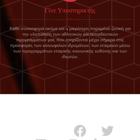
Γίνε Υποστηρικτής
Κάθε συνεισφορά ακόμα και η μικρότερη παραμένει ζωτική για
την υλοποίηση των αθλητικών και εκπαιδευτικών
προγραμμάτων μας που στηρίζονται μέχρι σήμερα στις
προσφορές των κοινωφελών ιδρυμάτων, των εταιρειών μέσω
των προγραμμάτων εταιρικής κοινωνικής ευθύνης και των
ιδιωτών.