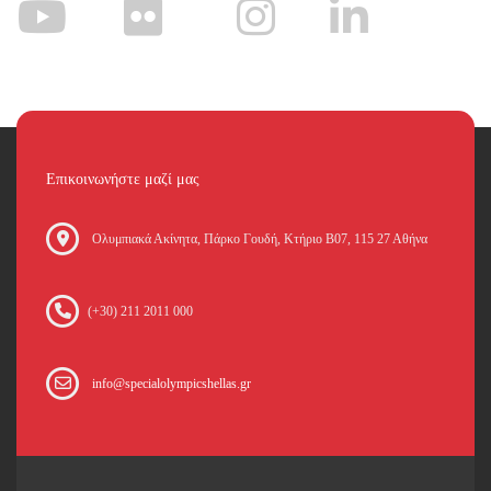
Επικοινωνήστε μαζί μας
Oλυμπιακά Ακίνητα, Πάρκο Γουδή, Κτήριο Β07, 115 27 Αθήνα
(+30) 211 2011 000
info@specialolympicshellas.gr