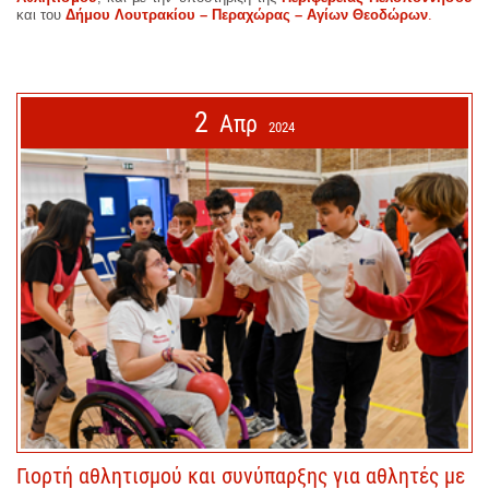
και του
Δήμου Λουτρακίου – Περαχώρας – Αγίων Θεοδώρων
.
2
Απρ
2024
Γιορτή αθλητισμού και συνύπαρξης για αθλητές με