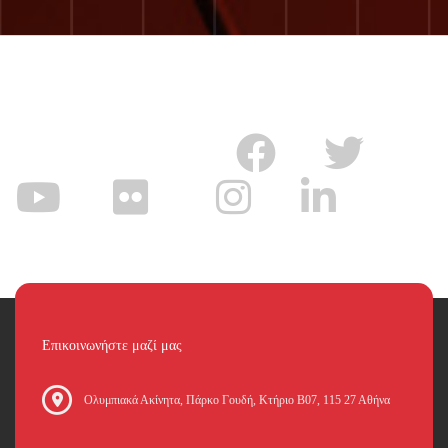
Επικοινωνήστε μαζί μας
Oλυμπιακά Ακίνητα, Πάρκο Γουδή, Κτήριο Β07, 115 27 Αθήνα