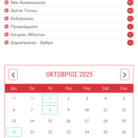
Νέα-Ανακοινώσεις
93
Δελτία Τύπου
44
Εκδηλώσεις
12
Προγράμματα
2
Ιστορίες Αθλητών
4
Δημοσιεύσεις - Άρθρα
4
ΟΚΤΏΒΡΙΟΣ 2025
Δευ
Τρι
Τετ
Πεμ
Παρ
Σαβ
Κυρ
29
30
1
2
3
4
5
6
7
8
9
10
11
12
13
14
15
16
17
18
19
20
21
22
23
24
25
26