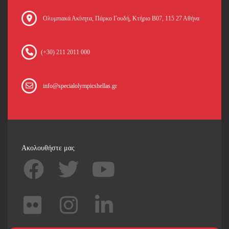
Oλυμπιακά Ακίνητα, Πάρκο Γουδή, Κτήριο Β07, 115 27 Αθήνα
(+30) 211 2011 000
info@specialolympicshellas.gr
Ακολουθήστε μας