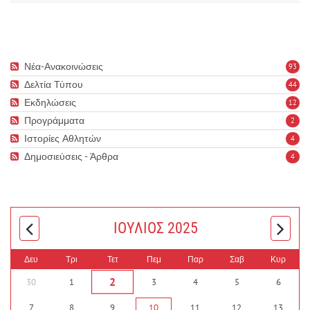
Νέα-Ανακοινώσεις
93
Δελτία Τύπου
44
Εκδηλώσεις
12
Προγράμματα
2
Ιστορίες Αθλητών
4
Δημοσιεύσεις - Άρθρα
4
ΙΟΎΛΙΟΣ 2025
Δευ
Τρι
Τετ
Πεμ
Παρ
Σαβ
Κυρ
2
30
1
3
4
5
6
7
8
9
10
11
12
13