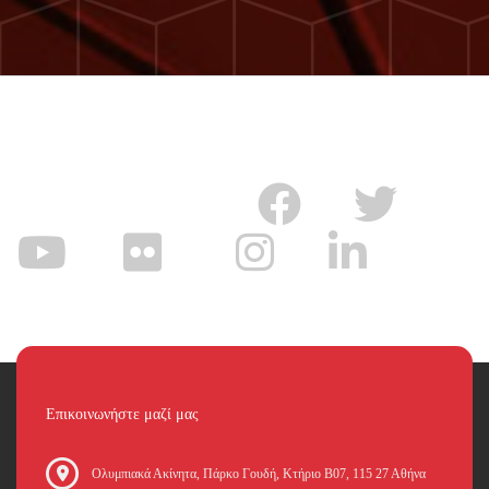
Επικοινωνήστε μαζί μας
Oλυμπιακά Ακίνητα, Πάρκο Γουδή, Κτήριο Β07, 115 27 Αθήνα