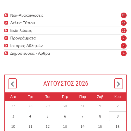
Νέα-Ανακοινώσεις
93
Δελτία Τύπου
44
Εκδηλώσεις
12
Προγράμματα
2
Ιστορίες Αθλητών
4
Δημοσιεύσεις - Άρθρα
4
ΑΎΓΟΥΣΤΟΣ 2026
Δευ
Τρι
Τετ
Πεμ
Παρ
Σαβ
Κυρ
27
28
29
30
31
1
2
3
4
5
6
7
8
9
10
11
12
13
14
15
16