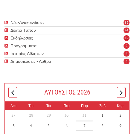
Νέα-Ανακοινώσεις
93
Δελτία Τύπου
44
Εκδηλώσεις
12
Προγράμματα
2
Ιστορίες Αθλητών
4
Δημοσιεύσεις - Άρθρα
4
ΑΎΓΟΥΣΤΟΣ 2026
Δευ
Τρι
Τετ
Πεμ
Παρ
Σαβ
Κυρ
27
28
29
30
31
1
2
3
4
5
6
7
8
9