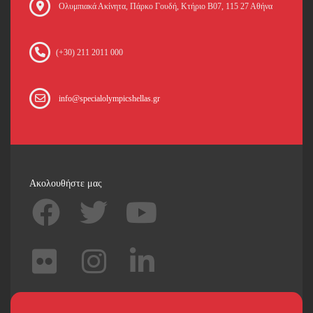
Oλυμπιακά Ακίνητα, Πάρκο Γουδή, Κτήριο Β07, 115 27 Αθήνα
(+30) 211 2011 000
info@specialolympicshellas.gr
Ακολουθήστε μας