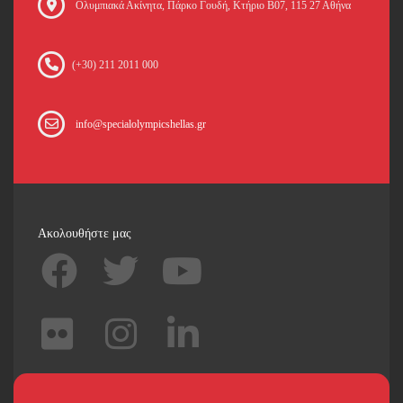
Oλυμπιακά Ακίνητα, Πάρκο Γουδή, Κτήριο Β07, 115 27 Αθήνα
(+30) 211 2011 000
info@specialolympicshellas.gr
Ακολουθήστε μας