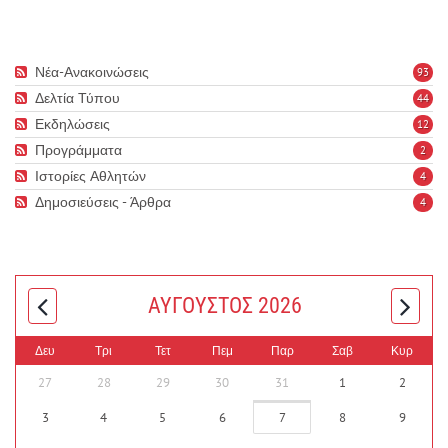
Νέα-Ανακοινώσεις
93
Δελτία Τύπου
44
Εκδηλώσεις
12
Προγράμματα
2
Ιστορίες Αθλητών
4
Δημοσιεύσεις - Άρθρα
4
ΑΎΓΟΥΣΤΟΣ 2026
Δευ
Τρι
Τετ
Πεμ
Παρ
Σαβ
Κυρ
27
28
29
30
31
1
2
3
4
5
6
7
8
9