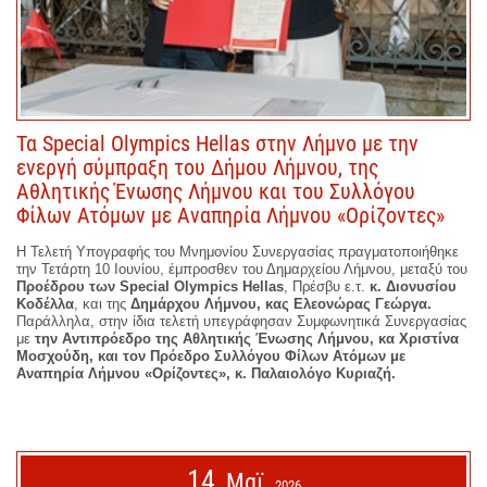
Τα Special Olympics Hellas στην Λήμνο με την
ενεργή σύμπραξη του Δήμου Λήμνου, της
Αθλητικής Ένωσης Λήμνου και του Συλλόγου
Φίλων Ατόμων με Αναπηρία Λήμνου «Ορίζοντες»
Η Τελετή Υπογραφής του Μνημονίου Συνεργασίας πραγματοποιήθηκε
την Τετάρτη 10 Ιουνίου, έμπροσθεν του Δημαρχείου Λήμνου, μεταξύ του
Προέδρου των Special Olympics Hellas
, Πρέσβυ ε.τ.
κ. Διονυσίου
Κοδέλλα
, και της
Δημάρχου Λήμνου,
κας Ελεονώρας Γεώργα.
Παράλληλα, στην ίδια τελετή υπεγράφησαν Συμφωνητικά Συνεργασίας
με
την Αντιπρόεδρο της Αθλητικής Ένωσης Λήμνου, κα Χριστίνα
Μοσχούδη, και τον Πρόεδρο Συλλόγου Φίλων Ατόμων με
Αναπηρία Λήμνου «Ορίζοντες», κ. Παλαιολόγο Κυριαζή.
14
Μαϊ
2026