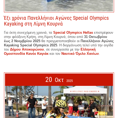
Έξι χρόνια Πανελλήνιοι Αγώνες Special Olympics
Kayaking στη Λίμνη Κουρνά
Για έκτη συνεχόμενη χρονιά, τα
Special Olympics Hellas
επιστρέφουν
στην φιλόξενη Κρήτη, στη Λίμνη Κουρνά, όπου από
31 Οκτωβρίου
έως 2 Νοεμβρίου 2025
θα πραγματοποιηθούν οι
Πανελλήνιοι Αγώνες
Kayaking Special Olympics 2025
. Η διοργάνωση τελεί υπό την αιγίδα
του
Δήμου Αποκορώνου
, σε συνεργασία με την
Ελληνική
Ομοσπονδία Κανόε Καγιάκ
και τον
Ναυτικό Όμιλο Χανίων
.
20
Οκτ
2025