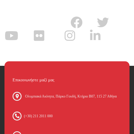
Επικοινωνήστε μαζί μας
Oλυμπιακά Ακίνητα, Πάρκο Γουδή, Κτήριο Β07, 115 27 Αθήνα
(+30) 211 2011 000