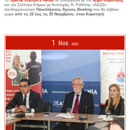
Τα
Special
Olympics
Hellas
σε συνεργασία με τον
Δήμο Κομοτηνής
και
τον Σύλλογο Ατόμων με Αναπηρίες Ν. Ροδόπης «ΑξιΖΩ»
συνδιοργανώνουν
Πανελλήνιους Αγώνες
Bowling
που θα λάβουν
χώρα
από τις 22 έως τις 25 Νοεμβρίου, στην Κομοτηνή
.
1
Νοε
2025