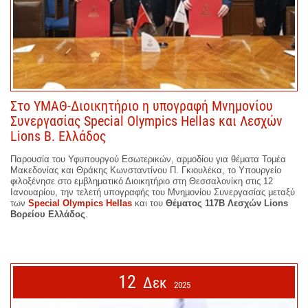
Στο ΥΜΑΘ-Διοικητήριο η υπογραφή Μνημονίου
Συνεργασίας Special Olympics Hellas και Λεσχών
Lions Β. Ελλάδος
Παρουσία του Υφυπουργού Εσωτερικών, αρμοδίου για θέματα Τομέα
Μακεδονίας και Θράκης Κωνσταντίνου Π. Γκιουλέκα, το Υπουργείο
φιλοξένησε στο εμβληματικό Διοικητήριο στη Θεσσαλονίκη στις 12
Ιανουαρίου, την τελετή υπογραφής του Μνημονίου Συνεργασίας μεταξύ
των
Special Olympics Hellas
και του
Θέματος 117Β Λεσχών Lions
Βορείου Ελλάδος
.
12
Δεκ
2025