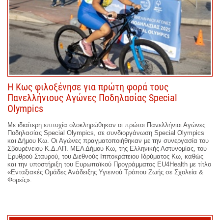
Η Κως φιλοξένησε για πρώτη φορά τους
Πανελλήνιους Αγώνες Ποδηλασίας Special
Olympics
Με ιδιαίτερη επιτυχία ολοκληρώθηκαν οι πρώτοι Πανελλήνιοι Αγώνες
Ποδηλασίας Special Olympics, σε συνδιοργάνωση Special Olympics
και Δήμου Κω. Οι Αγώνες πραγματοποιήθηκαν με την συνεργασία του
Σβουρένειου Κ.Δ.ΑΠ. ΜΕΑ Δήμου Κω, της Ελληνικής Αστυνομίας, του
Ερυθρού Σταυρού, του Διεθνούς Ιπποκράτειου Ιδρύματος Κω, καθώς
και την υποστήριξη του Ευρωπαϊκού Προγράμματος EU4Health με τίτλο
«Ενταξιακές Ομάδες Ανάδειξης Υγιεινού Τρόπου Ζωής σε Σχολεία &
Φορείς».