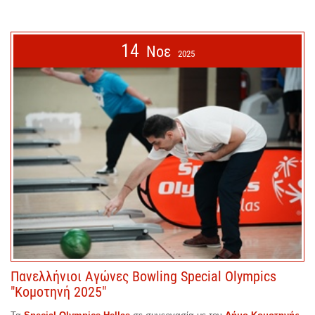
14
Νοε
2025
Πανελλήνιοι Αγώνες Bowling Special Olympics
"Κομοτηνή 2025"