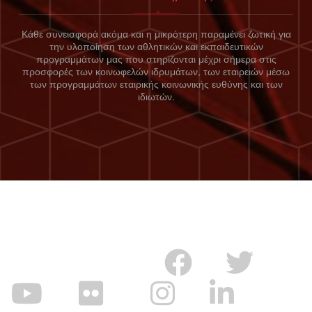
Κάθε συνεισφορά ακόμα και η μικρότερη παραμένει ζωτική για
την υλοποίηση των αθλητικών και εκπαιδευτικών
προγραμμάτων μας που στηρίζονται μέχρι σήμερα στις
προσφορές των κοινωφελών ιδρυμάτων, των εταιρειών μέσω
των προγραμμάτων εταιρικής κοινωνικής ευθύνης και των
ιδιωτών.