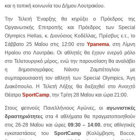
και η τοπική κοινωνία του Δήμου Λουτρακίου.
Την Τελετή Έναρξης θα κηρύξει ο Πρόεδρος της
Οργανωτικής Επιτροπής και Πρόεδρος των Special
Olympics Hellas, κ. Διονύσιος Κοδέλλας, Πρέσβυς ε.τ., το
Σάββατο 25 Μαΐου στις 12:00 στο
Ypanema
, στη Λίμνη
Ηραίου στο Λουτράκι. Οι αθλητές θα έχουν ενεργό ρόλο
στο Τελετουργικό μέρος, ενώ την παρουσίαση θα αναλάβει
η δημοσιογράφος Νάνσυ Ζαμπέτογλου με
συμπαρουσιαστή τον αθλητή των Special Olympics, Άγη
Διακόπουλο. Η Τελετή Λήξης θα διεξαχθεί στο Ανοιχτό
Θέατρο
SportCamp
,
την Τρίτη 28 Μαΐου και ώρα 21:00.
Στους φετινούς Πανελλήνιους Αγώνες, οι
αγωνιστικές
δραστηριότητες
στα 4 αθλήματα θα πραγματοποιηθούν
στις 26-28 Μαΐου και ώρες
09:30 – 14:00
, στις αθλητικές
εγκαταστάσεις του
SportCamp
(Κολύμβηση, Bocce,