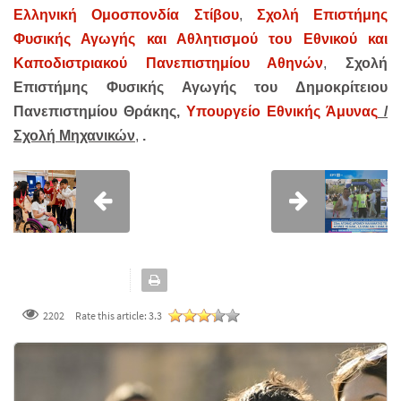
Ελληνική Ομοσπονδία Στίβου
,
Σχολή Επιστήμης
Φυσικής Αγωγής και Αθλητισμού του Εθνικού και
Καποδιστριακού Πανεπιστημίου Αθηνών
,
Σχολή
Επιστήμης Φυσικής Αγωγής του Δημοκρίτειου
Πανεπιστημίου Θράκης,
Υπουργείο Εθνικής Άμυνας
/
Σχολή Μηχανικών
,
.
2202
Rate this article:
3.3