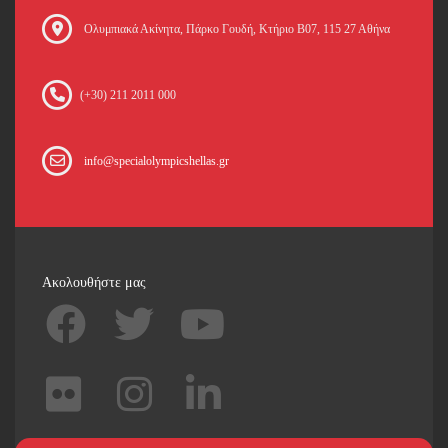
Oλυμπιακά Ακίνητα, Πάρκο Γουδή, Κτήριο Β07, 115 27 Αθήνα
(+30) 211 2011 000
info@specialolympicshellas.gr
Ακολουθήστε μας