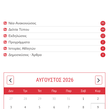
Νέα-Ανακοινώσεις
93
Δελτία Τύπου
44
Εκδηλώσεις
12
Προγράμματα
2
Ιστορίες Αθλητών
4
Δημοσιεύσεις - Άρθρα
4
ΑΎΓΟΥΣΤΟΣ 2026
Δευ
Τρι
Τετ
Πεμ
Παρ
Σαβ
Κυρ
27
28
29
30
31
1
2
3
4
5
6
7
8
9