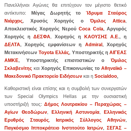
Πανελλήνιοι Αγώνες θα επιτύχουν τον μέγιστο θετικό
αντίκτυπο:
Μέγας Δωρητής το
Ίδρυμα Σταύρος
Νιάρχος
,
Χρυσός Χορηγός o
Όμιλος Attica
,
Αποκλειστικός Χορηγός Νερού
Coca Cola
,
Αργυρός
Χορηγός η
ΔΕΣΦΑ
,
Χορηγός η
ΚΑΟΥΣΗΣ Α.Ε
., η
ΔΕΛΤΑ
,
Χορηγός εμφανίσεων η
Admiral
,
Χορηγός
Μετακινήσεων
Toyota Ελλάς
, Υποστηρικτής η
ΑΙΓΕΑΣ
ΑΜΚΕ
, Υποστηρικτής επισιτιστικών ο
Όμιλος
Σκλαβενίτης
και
Χορηγός Επικοινωνίας το
Αθηναϊκό –
Μακεδονικό Πρακτορείο Ειδήσεων
και η
Socialdoo
.
Καθοριστική είναι επίσης και η συμβολή των συνεργατών
των Special Olympics Hellas με την ουσιαστική
υποστήριξή τους:
Δήμος Λουτρακίου – Περαχώρας –
Αγίων Θεοδώρων
,
Ελληνική Αστυνομία
,
Ελληνικός
Ερυθρός Σταυρός
,
Ιατρικός Σύλλογος Αθηνών
,
Παγκόσμιο Ιπποκράτειο Ινστιτούτο Ιατρών
,
ΣΕΓΑΣ –