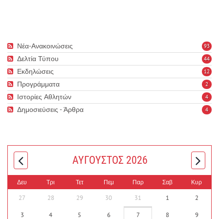
Νέα-Ανακοινώσεις
93
Δελτία Τύπου
44
Εκδηλώσεις
12
Προγράμματα
2
Ιστορίες Αθλητών
4
Δημοσιεύσεις - Άρθρα
4
ΑΎΓΟΥΣΤΟΣ 2026
Δευ
Τρι
Τετ
Πεμ
Παρ
Σαβ
Κυρ
27
28
29
30
31
1
2
3
4
5
6
7
8
9