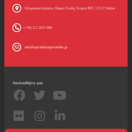
Oλυμπιακά Ακίνητα, Πάρκο Γουδή, Κτήριο Β07, 115 27 Αθήνα
(+30) 211 2011 000
info@specialolympicshellas.gr
Ακολουθήστε μας