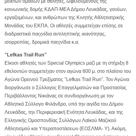
μεικτών ομάδων με αθλητές, ωφελουμένους της
κοινωνικής δομής ΚΔΑΠ-ΜΕΑ Δήμου Λευκάδας, γονέων,
εργαζομένων, και ανθρώπων της Κινητής Αθλητιατρικής
Μονάδας του ΕΚΠΑ. Οι αθλητές συμμετείχαν επίσης σε
διαδραστικά παιχνίδια αντιληπτικής ικανότητας,
ισορροπίας, δρομικά παιχνίδια κ.α.
“Lefkas Trail Run”
Είκοσι αθλητές των Special Olympics μαζί με τη στήριξη 8
εθελοντών συμμετείχαν στον αγώνα 600 μ. στο πλαίσιο του
Αγώνα Ορεινού Τρεξίματος "Lefkas Trail Run". Τον Αγώνα
διοργάνωσε ο Σύλλογος Επαγγελματιών και Προστασίας
Περιβάλλοντος Νικιάνας σε συνδιοργάνωση με τον
Αθλητικό Σύλλογο Φιλάνδρο, υπό την αιγίδα του Δήμου
Λευκάδας, την Περιφερειακή Ενότητα Λευκάδας, και της
Ελληνικής Ομοσπονδίας Συλλόγων Λαϊκού Μαζικού
Αθλητισμού και Υπεραποστάσεων (ΕΟΣΛΜΑ- Υ). Ακόμη,