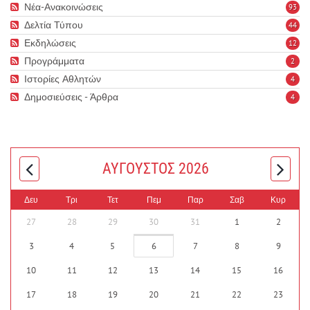
Νέα-Ανακοινώσεις
93
Δελτία Τύπου
44
Εκδηλώσεις
12
Προγράμματα
2
Ιστορίες Αθλητών
4
Δημοσιεύσεις - Άρθρα
4
ΑΎΓΟΥΣΤΟΣ 2026
Δευ
Τρι
Τετ
Πεμ
Παρ
Σαβ
Κυρ
27
28
29
30
31
1
2
3
4
5
6
7
8
9
10
11
12
13
14
15
16
17
18
19
20
21
22
23