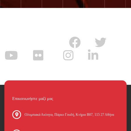
Επικοινωνήστε μαζί μας
Oλυμπιακά Ακίνητα, Πάρκο Γουδή, Κτήριο Β07, 115 27 Αθήνα