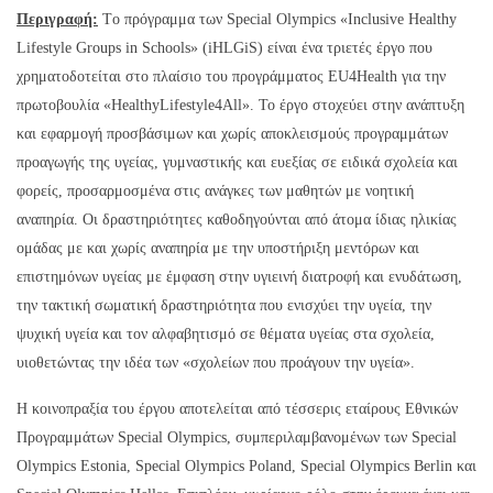
Περιγραφή:
Tο πρόγραμμα των Special Olympics «Inclusive Healthy
Lifestyle Groups in Schools» (iHLGiS) είναι ένα τριετές έργο που
χρηματοδοτείται στο πλαίσιο του προγράμματος EU4Health για την
πρωτοβουλία «HealthyLifestyle4All». Το έργο στοχεύει στην ανάπτυξη
και εφαρμογή προσβάσιμων και χωρίς αποκλεισμούς προγραμμάτων
προαγωγής της υγείας, γυμναστικής και ευεξίας σε ειδικά σχολεία και
φορείς, προσαρμοσμένα στις ανάγκες των μαθητών με νοητική
αναπηρία. Οι δραστηριότητες καθοδηγούνται από άτομα ίδιας ηλικίας
ομάδας με και χωρίς αναπηρία με την υποστήριξη μεντόρων και
επιστημόνων υγείας με έμφαση στην υγιεινή διατροφή και ενυδάτωση,
την τακτική σωματική δραστηριότητα που ενισχύει την υγεία, την
ψυχική υγεία και τον αλφαβητισμό σε θέματα υγείας στα σχολεία,
υιοθετώντας την ιδέα των «σχολείων που προάγουν την υγεία».
Η κοινοπραξία του έργου αποτελείται από τέσσερις εταίρους Εθνικών
Προγραμμάτων Special Olympics, συμπεριλαμβανομένων των Special
Olympics Estonia, Special Olympics Poland, Special Olympics Berlin και