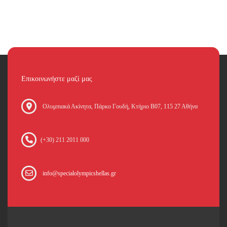
Επικοινωνήστε μαζί μας
Oλυμπιακά Ακίνητα, Πάρκο Γουδή, Κτήριο Β07, 115 27 Αθήνα
(+30) 211 2011 000
info@specialolympicshellas.gr