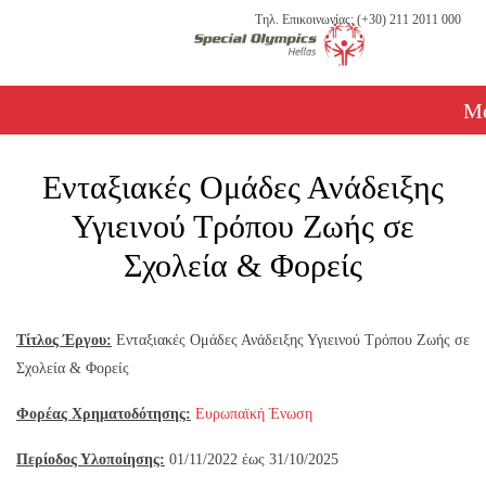
Τηλ. Επικοινωνίας: (+30) 211 2011 000
M
Ενταξιακές Ομάδες Ανάδειξης
Υγιεινού Τρόπου Ζωής σε
Σχολεία & Φορείς
Τίτλος Έργου:
Ενταξιακές Ομάδες Ανάδειξης Υγιεινού Τρόπου Ζωής σε
Σχολεία & Φορείς
Φορέας Χρηματοδότησης:
Ευρωπαϊκή Ένωση
Περίοδος Υλοποίησης:
01/11/2022 έως 31/10/2025