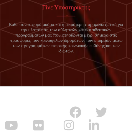
Γίνε Υποστηρικτής
Κάθε συνεισφορά ακόμα και η μικρότερη παραμένει ζωτική για
την υλοποίηση των αθλητικών και εκπαιδευτικών
προγραμμάτων μας που στηρίζονται μέχρι σήμερα στις
προσφορές των κοινωφελών ιδρυμάτων, των εταιρειών μέσω
των προγραμμάτων εταιρικής κοινωνικής ευθύνης και των
ιδιωτών.