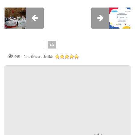
468
Rate this article:
5.0