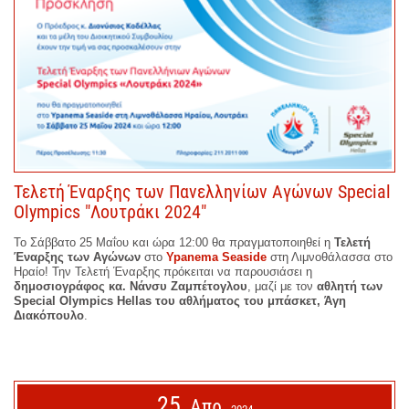
Τελετή Έναρξης των Πανελληνίων Αγώνων Special
Olympics "Λουτράκι 2024"
Το Σάββατο 25 Μαΐου και ώρα 12:00 θα πραγματοποιηθεί η
Τελετή
Έναρξης
των Αγώνων
στο
Ypanema
Seaside
στη Λιμνοθάλασσα στο
Ηραίο!
Την Τελετή Έναρξης πρόκειται να παρουσιάσει η
δημοσιογράφος κα. Νάνσυ Ζαμπέτογλου
, μαζί με τον
αθλητή των
Special
Olympics
Hellas
του αθλήματος του μπάσκετ, Άγη
Διακόπουλο
.
25
Απρ