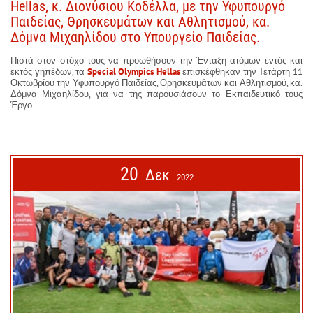
Hellas, κ. Διονύσιου Κοδέλλα, με την Υφυπουργό
Παιδείας, Θρησκευμάτων και Αθλητισμού, κα.
Δόμνα Μιχαηλίδου στο Υπουργείο Παιδείας.
Πιστά στον στόχο τους να προωθήσουν την Ένταξη ατόμων εντός και
εκτός γηπέδων, τα
Special Olympics Hellas
επισκέφθηκαν την Τετάρτη 11
Οκτωβρίου την Υφυπουργό Παιδείας, Θρησκευμάτων και Αθλητισμού, κα.
Δόμνα Μιχαηλίδου, για να της παρουσιάσουν το Εκπαιδευτικό τους
Έργο.
20
Δεκ
2022