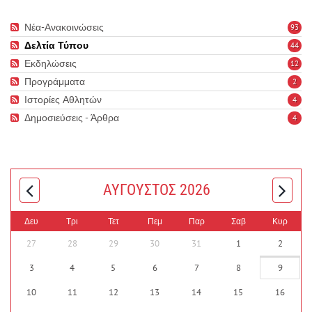
Νέα-Ανακοινώσεις
93
Δελτία Τύπου
44
Εκδηλώσεις
12
Προγράμματα
2
Ιστορίες Αθλητών
4
Δημοσιεύσεις - Άρθρα
4
ΑΎΓΟΥΣΤΟΣ 2026
Δευ
Τρι
Τετ
Πεμ
Παρ
Σαβ
Κυρ
27
28
29
30
31
1
2
3
4
5
6
7
8
9
10
11
12
13
14
15
16