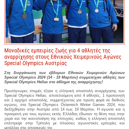
Μοναδικές εμπειρίες ζωής για 4 αθλητές της
αναρρίχησης στους Εθνικούς Χειμερινούς Αγώνες
Special Olympics Αυστρίας
Στη διοργάνωση των έβδομων Εθνικών Χειμερινών Αγώνων
Special Olympics 2024 (14 - 19 Μαρτίου) συμμετείχαν αθλητές των
Special
Olympics
Hellas
στο άθλημα της αναρρίχησης!
Πρωτόγνωρες στιγμές έζησε η ελληνική αποστολή αναρρίχησης των
Special Olympics Hellas, αποτελούμενη από 4 αθλητές, 1 προπονητή
και 1 αρχηγό αποστολής, συμμετέχοντας για πρώτη φορά σε διεθνείς
αγώνες, στα Special Olympics Österreich Winter Games 2024, που
διεξήχθησαν στην Αυστρία από 14 έως 19 Μαρτίου. Η αγωνία και η
προσμονή για τους αγώνες εκτός Ελλάδας έδωσαν τη θέση τους στην
χαρά και την ικανοποίηση της επιτυχίας, καθώς η ελληνική αποστολή
επέστρεψε στην Τρίπολη με πλούσιες αγωνιστικές εμπειρίες και
μετάλλια στις αποσκευές της.