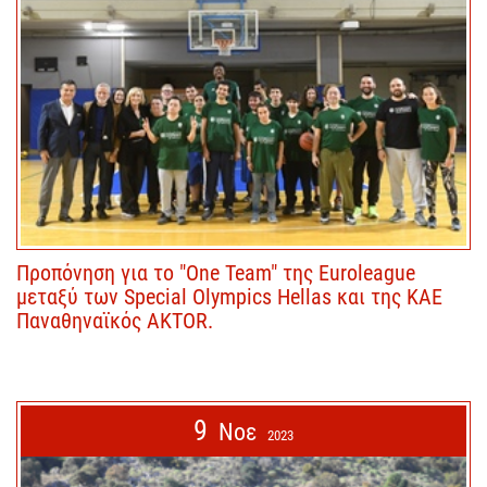
Προπόνηση για το "One Team" της Euroleague
μεταξύ των Special Olympics Hellas και της ΚΑΕ
Παναθηναϊκός AKTOR.
9
Νοε
2023