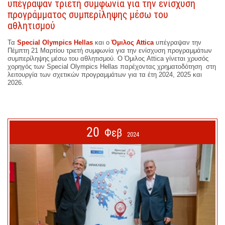
υπέγραψαν τριετή συμφωνία για την ενίσχυση
προγράμματος συμπερίληψης μέσω του
αθλητισμού
Τα
Special Olympics Hellas
και ο
Όμιλος Attica
υπέγραψαν την
Πέμπτη 21 Μαρτίου τριετή συμφωνία για την ενίσχυση προγραμμάτων
συμπερίληψης μέσω του αθλητισμού. Ο Όμιλος Attica γίνεται χρυσός
χορηγός των Special Olympics Hellas παρέχοντας χρηματοδότηση στη
λειτουργία των σχετικών προγραμμάτων για τα έτη 2024, 2025 και
2026.
20
Φεβ
2024