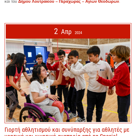
και του
Δήμου Λουτρακίου – Περαχώρας – Αγίων Θεοδώρων
.
2
Απρ
2024
Γιορτή αθλητισμού και συνύπαρξης για αθλητές με