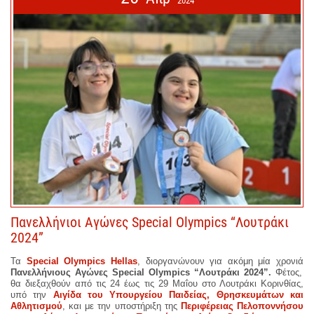
2024
Πανελλήνιοι Αγώνες Special Olympics “Λουτράκι
2024”
Τα
Special Olympics Hellas
, διοργανώνουν για ακόμη μία χρονιά
Πανελλήνιους Αγώνες Special Olympics “Λουτράκι 2024”.
Φέτος,
θα διεξαχθούν από τις 24 έως τις 29 Μαΐου στο Λουτράκι Κορινθίας,
υπό την
Αιγίδα του Υπουργείου Παιδείας, Θρησκευμάτων και
Αθλητισμού
, και με την υποστήριξη της
Περιφέρειας Πελοποννήσου