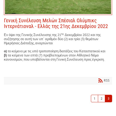
Γενική Συνέλευση Μελών Σπέσιαλ Ολύμπικς
Ιντερνάτιοναλ - Ελλάς της 21ης Δεκεμβρίου 2022
ης
Εν όψει της Γενικής Συνέλευσης της 21
Δεκεμβρίου 2022 και της
συζήτησης σε αυτή των υπ΄ αριθμόν δύο (2) και τρία (3) θεμάτων
Ημερήσιας Διάταξης, αναρτώνται
α)
το κείμενο με τις υπό τροποποίηση διατάξεις του Καταστατικού και
β)
τα κείμενα των επτά (7) προβλεπομένων στον Αθλητικό Νόμο
κανονισμών, που υποβάλονται στη Γενική Συνέλευση προς έγκριση.
RSS
1
2
3