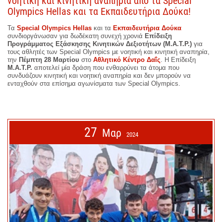
νοητική και κινητική αναπηρία από τα Special
Olympics Hellas και τα Εκπαιδευτήρια Δούκα!
Τα
Special Olympics Hellas
και τα
Εκπαιδευτήρια Δούκα
συνδιοργάνωσαν για δωδέκατη συνεχή χρονιά
Επίδειξη
Προγράμματος Εξάσκησης Κινητικών Δεξιοτήτων (M.A.T.P.)
για
τους αθλητές των Special Olympics με νοητική και κινητική αναπηρία,
την
Πέμπτη 28 Μαρτίου
στο
Αθλητικό Κέντρο Δαΐς
. Η Επίδειξη
M.A.T.P.
αποτελεί μία δράση που ενθαρρύνει τα άτομα που
συνδυάζουν κινητική και νοητική αναπηρία και δεν μπορούν να
ενταχθούν στα επίσημα αγωνίσματα των Special Olympics.
27
Μαρ
2024