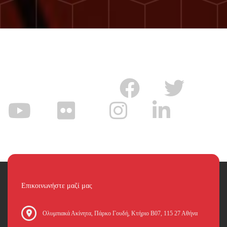
Επικοινωνήστε μαζί μας
Oλυμπιακά Ακίνητα, Πάρκο Γουδή, Κτήριο Β07, 115 27 Αθήνα