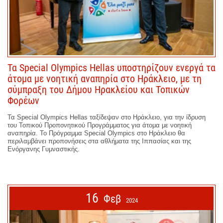
Τα Special Olympics Hellas υποστηρίζουν ενεργά τα
άτομα με νοητική αναπηρία στο Ηράκλειο, με τη
σύμπραξη του Δήμου Ηρακλείου και Τοπικών
Φορέων
Τα Special Olympics Hellas ταξίδεψαν
στο Ηράκλειο,
για την ίδρυση
του Τοπικού Προπονητικού Προγράμματος για άτομα με νοητική
αναπηρία. Το Πρόγραμμα Special Olympics στο Ηράκλειο θα
περιλαμβάνει προπονήσεις στα αθλήματα της Ιππασίας και της
Ενόργανης Γυμναστικής.
16
Φεβ
2024